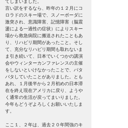
てしまいました。
言い訳をするなら、昨年の１２月にコ
ロラドのスキー場で、スノーボーダに
激突され、意識障害、記憶障害（脳震
盪による一過性の症状）によりスキー
場から救急病院に搬送されたこともあ
り、リハビリ期間があったこと。そし
て、充分なリハビリ期間も取れないま
ま引き続いて、日本でいくつかの講演
会やウィンターカンファレンスの主催
をしないといけなかったことで、バタ
バタしていたことがありました。とも
あれ、１月後半から２月初めの日本滞
在を終え現在アメリカに戻り、ようや
く通常の生活が戻ってまいりました。
今年もどうぞよろしくお願いいたしま
す。
ここ１、２年は、過去２０年間強のキ