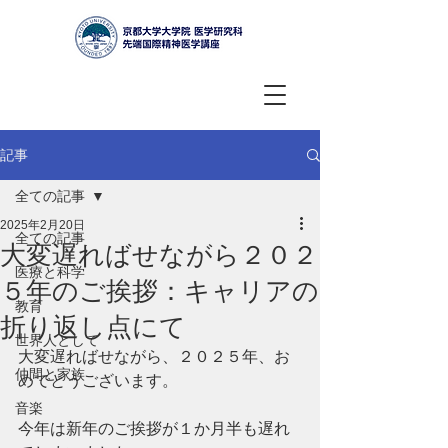
記事
全ての記事
2025年2月20日
全ての記事
大変遅ればせながら２０２
医療と科学
５年のご挨拶：キャリアの
教育
折り返し点にて
世界人として
大変遅ればせながら、２０２５年、お
仲間と家族
めでとうございます。
音楽
今年は新年のご挨拶が１か月半も遅れ