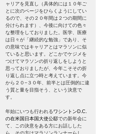
ャリアを見直し（具体的には１０年ご
とに次のページをひらくようにしてい
るので、その２０年間は２つの期間に
分けられます）、今後に向けての色々
な整理をしておりました。医学、医療
は日々が「継続的な勉強」であり、そ
の意味ではキャリアとはマラソンに似
ていると思います。どこかでケジメを
つけてマラソンの折り返しをしようと
思っておりましたが、今年こそその折
り返し点に立つ時と考えています。今
から２０−３０年、前半とは圧倒的に違
う質と量を目指そう、という決意で
す。
年始にいつも行われる
ワシントンD.C.
の在米国日本国大使公邸
での新年会に
て、この決意をある方にお話しした
ら、その方はマラソンランナーらし