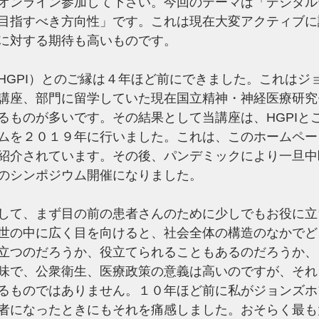
オンライン参加して下さい。今回のテーマは「デジタル
目指すべき方向性」です。これは現在大変アクティブに
に対する期待も高いものです。
HGPI）とのご縁は４年ほど前にできました。これはジ
講座、部門に留学していた現在国立精神・神経医療研究
るものが多いです。その結果として当講座は、HGPIと
ムを２０１９年に行いました。これは、このホームペー
紹介されています。その後、パンデミックにより一旦中
のシンポジウム開催になりました。
して、まず目の前の患者さんのために少しでもお役に立
世の中に広く目を向けると、社会全体の構造のなかでど
立つのだろうか、役立てられることもあるのだろうか、
味で、公衆衛生、医療政策の意義は高いのですが、それ
るものではありません。１０年ほど前に私がジョンズホ
者になったときにもそれを痛感しました。おそらく最も